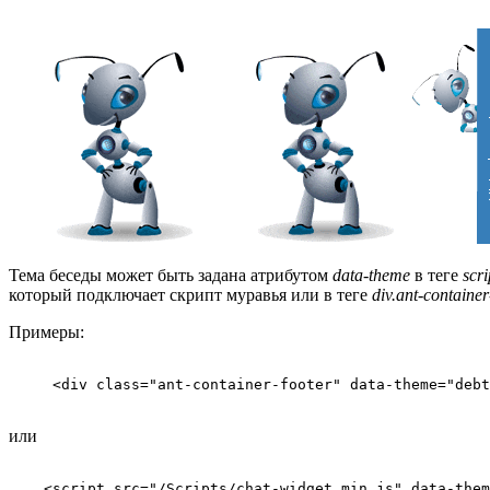
Тема беседы может быть задана атрибутом
data-theme
в теге
scri
который подключает скрипт муравья или в теге
div.ant-container
Примеры:
     <div class="ant-container-footer" data-theme="debt
или
    <script src="/Scripts/chat-widget.min.js" data-them